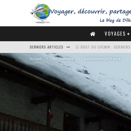
VOYAGES
LE BOUT DU CHEMIN : DERNIER
DERNIERS ARTICLES
DE LA CÔTE SAUVAGE À LA BAIE 
Accueil
Randonnées
Randonnée en France
DES MARAIS SALANTS DE GUÉRA
DU MONT SAINT-MICHEL À SAINT