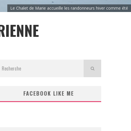
Le Chalet de Marie accueille les randonneurs hiver comme été
RIENNE
FACEBOOK LIKE ME