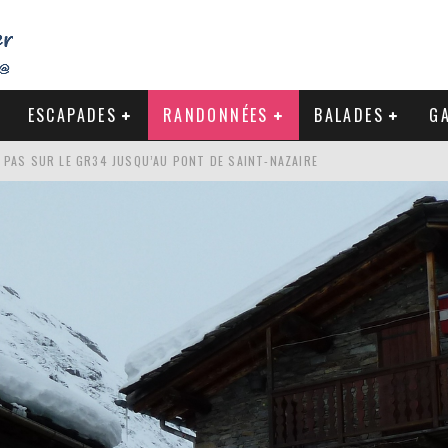
ESCAPADES
RANDONNÉES
BALADES
GA
S PAS SUR LE GR34 JUSQU’AU PONT DE SAINT-NAZAIRE
DE LA BAULE
NDE À LA CÔTE SAUVAGE DU CROISIC
-NAZAIRE : PAS À PAS VERS MES RACINES