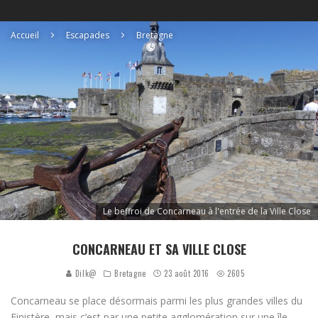
Accueil
Escapades
Bretagne
Le beffroi de Concarneau à l'entrée de la Ville Close
CONCARNEAU ET SA VILLE CLOSE
Dilk@
Bretagne
23 août 2016
2605
Concarneau se place désormais parmi les plus grandes villes du
Finistère, mais c’est par une petite agglomération sur une île