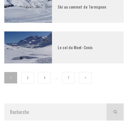
Ski au sommet de Termignon
Le col du Mont-Cenis
1
2
3
…
7