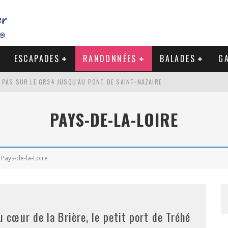
ESCAPADES
RANDONNÉES
BALADES
GA
S PAS SUR LE GR34 JUSQU’AU PONT DE SAINT-NAZAIRE
DE LA BAULE
PAYS-DE-LA-LOIRE
NDE À LA CÔTE SAUVAGE DU CROISIC
-NAZAIRE : PAS À PAS VERS MES RACINES
Pays-de-la-Loire
u cœur de la Brière, le petit port de Tréhé