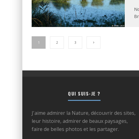
No
Br
1
2
3
QUI SUIS-JE ?
J'aime admirer la Nature, découvrir des sites,
leur histoire, admirer de beaux paysages,
faire de belles photos et les partager.