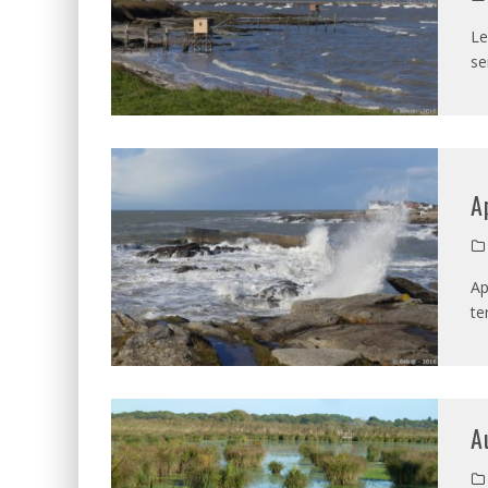
Le
se
A
Ap
te
A