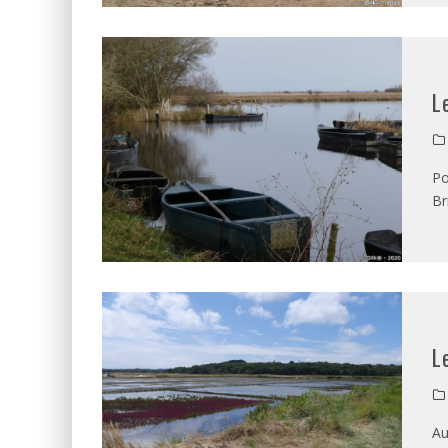
L
Po
Br
L
Au