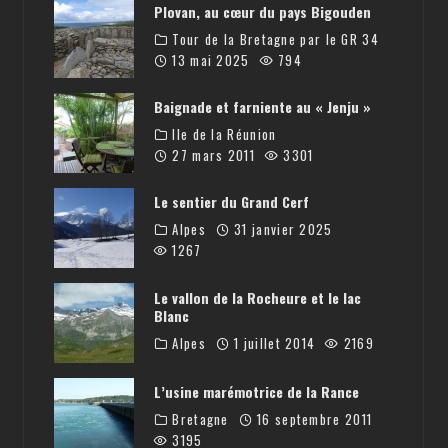
Plovan, au cœur du pays Bigouden
Tour de la Bretagne par le GR 34
13 mai 2025
794
Baignade et farniente au « Jenju »
Ile de la Réunion
27 mars 2011
3301
Le sentier du Grand Cerf
Alpes
31 janvier 2025
1267
Le vallon de la Rocheure et le lac
Blanc
Alpes
1 juillet 2014
2169
L’usine marémotrice de la Rance
Bretagne
16 septembre 2011
3195