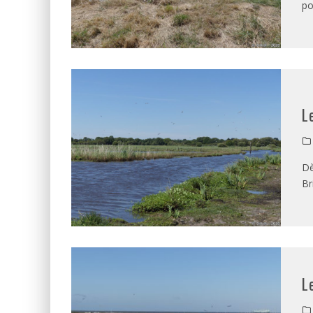
po
L
Dè
Br
L