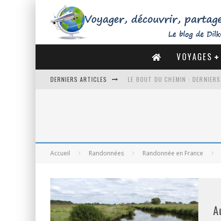
VOYAGES
DERNIERS ARTICLES
LE BOUT DU CHEMIN : DERNIER
DE LA CÔTE SAUVAGE À LA BAIE 
DES MARAIS SALANTS DE GUÉRA
DU MONT SAINT-MICHEL À SAINT
Accueil
Randonnées
Randonnée en France
A