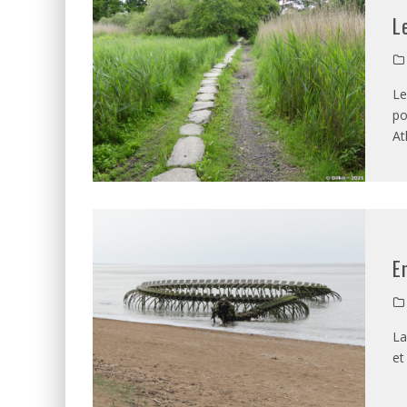
L
Le
po
At
E
La
et