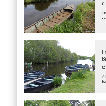
En
en
E
B
A 
ba