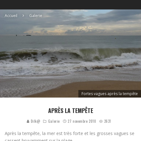
Accueil
Galerie
Fortes vagues après la tempête
APRÈS LA TEMPÊTE
Dilk@
Galerie
27 novembre 2010
2631
Après la tempête, la mer est très forte et les grosses vagues se
cassent bruyamment sur la plage.