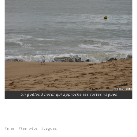
Un goéland hardi qui approche les fortes vagues
mer
tempête
vagues