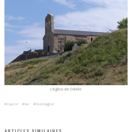
L’église de Odello
Capcir
lac
montagne
ARTICLES SIMILAIRES