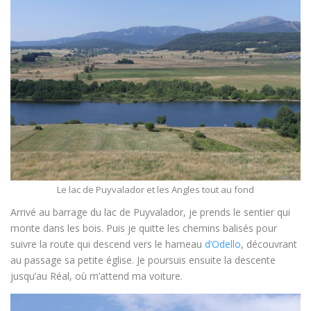
Le lac de Puyvalador et les Angles tout au fond
Arrivé au barrage du lac de Puyvalador, je prends le sentier qui
monte dans les bois. Puis je quitte les chemins balisés pour
suivre la route qui descend vers le hameau
d’Odello
, découvrant
au passage sa petite église. Je poursuis ensuite la descente
jusqu’au Réal, où m’attend ma voiture.