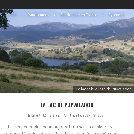
Accueil
Randonnées
Randonnée en France
Pyrénées
Le lac et le village de Puyvalador
LA LAC DE PUYVALADOR
Dilk@
Pyrénées
18 juillet 2025
886
Il fait un peu moins beau aujourd’hui, mais la chaleur est
toujours là, et je veux profiter de ma dernière journée pour