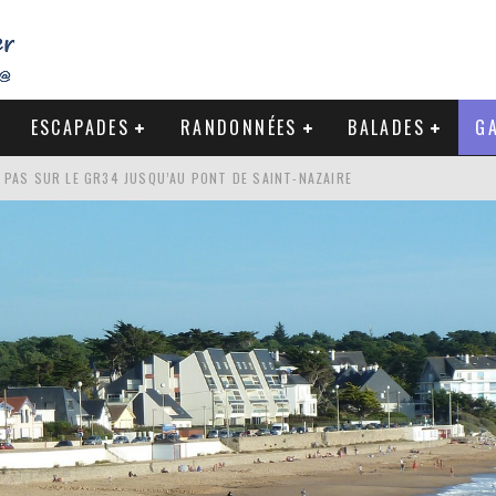
ESCAPADES
RANDONNÉES
BALADES
GA
DE LA BAULE
NDE À LA CÔTE SAUVAGE DU CROISIC
-NAZAIRE : PAS À PAS VERS MES RACINES
S PAS SUR LE GR34 JUSQU’AU PONT DE SAINT-NAZAIRE