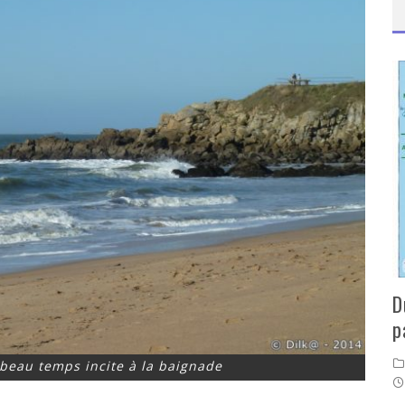
D
p
 beau temps incite à la baignade