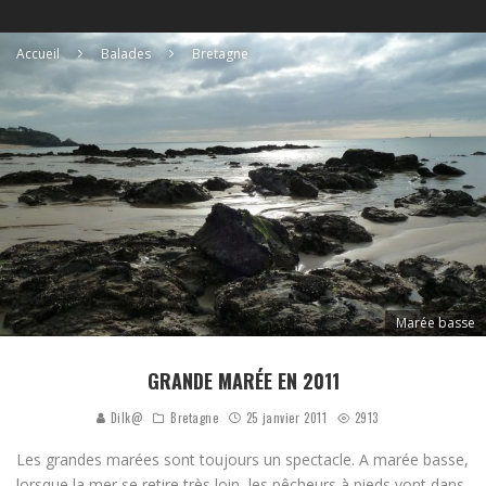
Accueil
Balades
Bretagne
Marée basse
GRANDE MARÉE EN 2011
Dilk@
Bretagne
25 janvier 2011
2913
Les grandes marées sont toujours un spectacle. A marée basse,
lorsque la mer se retire très loin, les pêcheurs à pieds vont dans