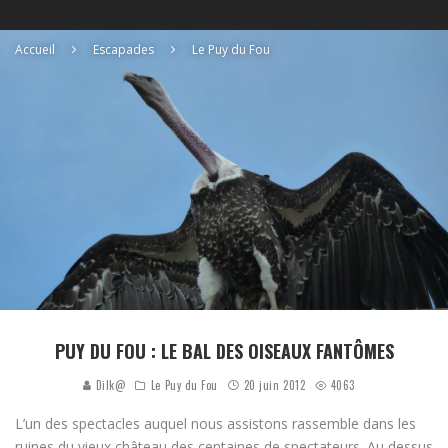
Accueil
Escapades
Le Puy du Fou
PUY DU FOU : LE BAL DES OISEAUX FANTÔMES
Dilk@
Le Puy du Fou
20 juin 2012
4063
L’un des spectacles auquel nous assistons rassemble dans les
ruines du vieux château des centaines de spectateurs. Au dessus