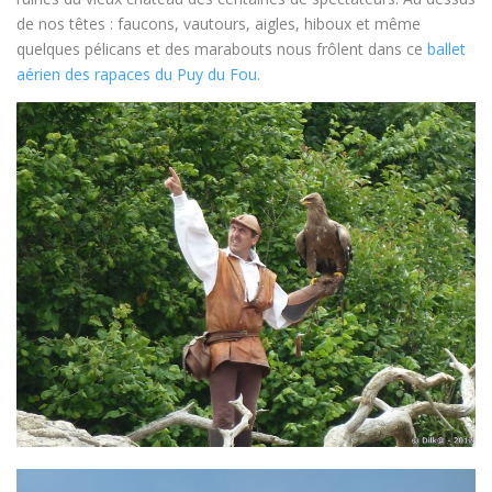
de nos têtes : faucons, vautours, aigles, hiboux et même
quelques pélicans et des marabouts nous frôlent dans ce
ballet
aérien des rapaces du Puy du Fou
.