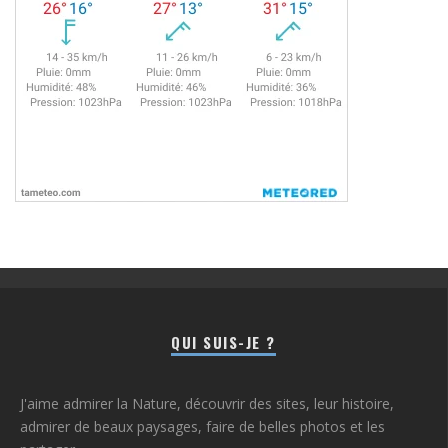
QUI SUIS-JE ?
J'aime admirer la Nature, découvrir des sites, leur histoire,
admirer de beaux paysages, faire de belles photos et les