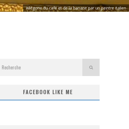
Allégorie du café et de la banane par un peintre italien
FACEBOOK LIKE ME