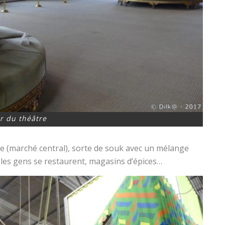
r du théâtre
le (marché central), sorte de souk avec un mélange
 les gens se restaurent, magasins d’épices…