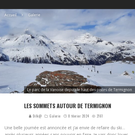
Accueil
Galerie
Le parc de la Vanoise depuis le haut des pistes de Termignon
LES SOMMETS AUTOUR DE TERMIGNON
Dilk@
Galerie
8 février 2024
2161
Une belle journée est annoncée et j’ai envie de refaire du ski…
après plusieurs années sans pouvoir en faire. Je vais donc louer