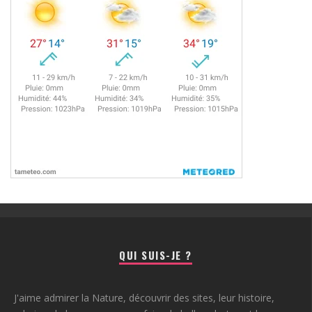
QUI SUIS-JE ?
J'aime admirer la Nature, découvrir des sites, leur histoire,