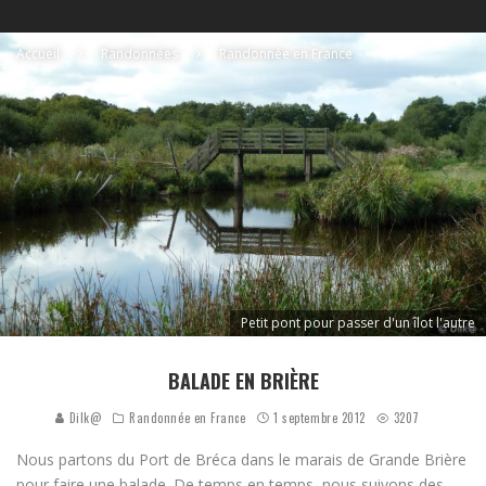
Accueil
Randonnées
Randonnée en France
Petit pont pour passer d'un îlot l'autre
BALADE EN BRIÈRE
Dilk@
Randonnée en France
1 septembre 2012
3207
Nous partons du Port de Bréca dans le marais de Grande Brière
pour faire une balade. De temps en temps, nous suivons des