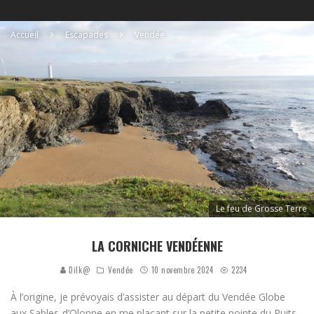
Accueil
Escapades
Vendée
Le feu de Grosse Terre
LA CORNICHE VENDÉENNE
Dilk@
Vendée
10 novembre 2024
2234
À l’origine, je prévoyais d’assister au départ du Vendée Globe
aux Sables-d’Olonne en me plaçant sur la petite pointe du Puits