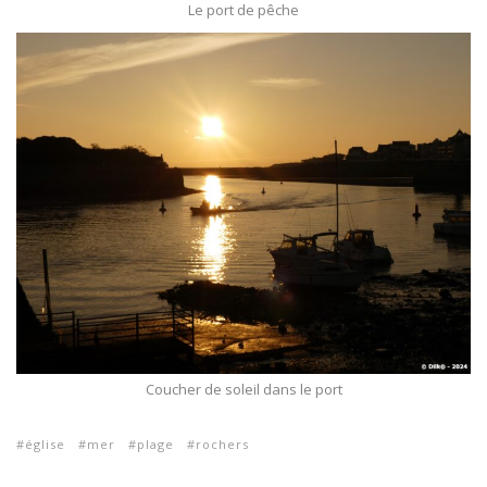
Le port de pêche
Coucher de soleil dans le port
église
mer
plage
rochers