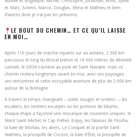
Aurélie et Angélique, Michel, Christophe, Jonathan, Anne, Sylvie
et Marc, Solenn, Marco, Douglas, Elena et Mathieu et bien
d’autres dont je n’ai pas les prénoms.
LE BOUT DU CHEMIN… ET CE QU’IL LAISSE
EN MOI…
Après 110 jours de marche répartis sur six années, 2 300 km
parcourus le long du littoral breton et 18 000 mètres de dénivelé
cumulé, le GR34 s’achève au pont de Saint-Nazaire, mais ce
chemin restera longtemps vivant en moi, avec ses paysages,
ses rencontres et cette incroyable aventure de plus de 2 000 km
autour de la Bretagne.
À travers le temps changeant – soleil, nuages et ondées –, les
escaliers, les sentiers escarpés ou les portions de bitume,
chaque étape a façonné une mosaïque de souvenirs uniques : le
Mont Saint-Michel, le Cap Fréhel, Erquy, les falaises de Plouha,
la baie de Morlaix, les abers, Le Conquet et la pointe Saint-
Mathieu, la presqu’île de Crozon, la baie d’Étel, la presqu’île de