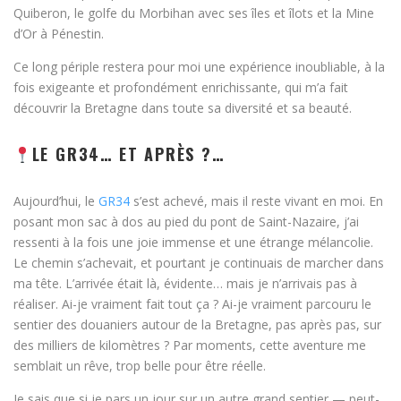
Quiberon, le golfe du Morbihan avec ses îles et îlots et la Mine
d’Or à Pénestin.
Ce long périple restera pour moi une expérience inoubliable, à la
fois exigeante et profondément enrichissante, qui m’a fait
découvrir la Bretagne dans toute sa diversité et sa beauté.
LE GR34… ET APRÈS ?…
Aujourd’hui, le
GR34
s’est achevé, mais il reste vivant en moi. En
posant mon sac à dos au pied du pont de Saint-Nazaire, j’ai
ressenti à la fois une joie immense et une étrange mélancolie.
Le chemin s’achevait, et pourtant je continuais de marcher dans
ma tête. L’arrivée était là, évidente… mais je n’arrivais pas à
réaliser. Ai-je vraiment fait tout ça ? Ai-je vraiment parcouru le
sentier des douaniers autour de la Bretagne, pas après pas, sur
des milliers de kilomètres ? Par moments, cette aventure me
semblait un rêve, trop belle pour être réelle.
Je sais que si je pars un jour sur un autre grand sentier — peut-