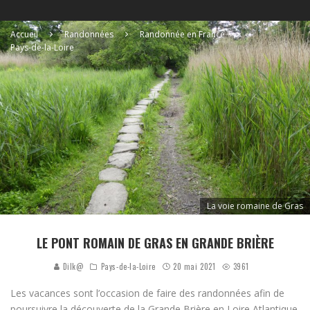
Accueil
Randonnées
Randonnée en France
Pays-de-la-Loire
La voie romaine de Gras
LE PONT ROMAIN DE GRAS EN GRANDE BRIÈRE
Dilk@
Pays-de-la-Loire
20 mai 2021
3961
Les vacances sont l’occasion de faire des randonnées afin de
poursuivre la découverte de la Grande Brière en Loire Atlantique.