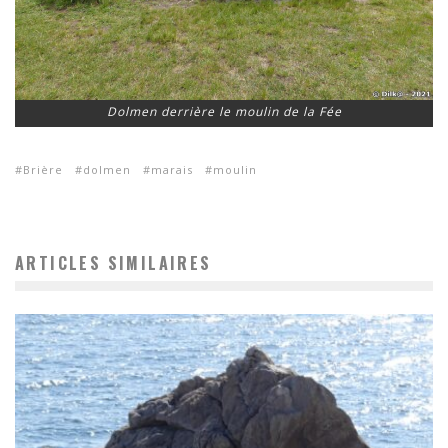
Dolmen derrière le moulin de la Fée
Brière
dolmen
marais
moulin
ARTICLES SIMILAIRES