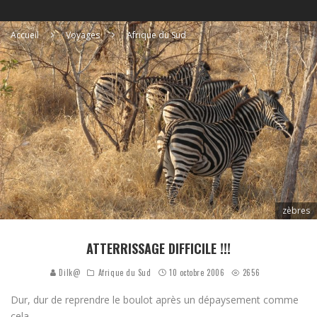
Accueil
Voyages
Afrique du Sud
zèbres
ATTERRISSAGE DIFFICILE !!!
Dilk@
Afrique du Sud
10 octobre 2006
2656
Dur, dur de reprendre le boulot après un dépaysement comme
cela.