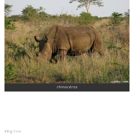
rhinocéros
Big Five