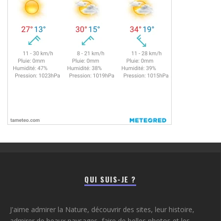
QUI SUIS-JE ?
J'aime admirer la Nature, découvrir des sites, leur histoire,
admirer de beaux paysages, faire de belles photos et les