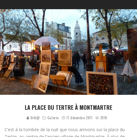
Accueil
Galerie
LA PLACE DU TERTRE À MONTMARTRE
Dilk@
Galerie
11 décembre 2011
2910
C’est à la tombée de la nuit que nous arrivons sur la place du
Tertre, au centre de l’ancien village de Montmartre. À plus de