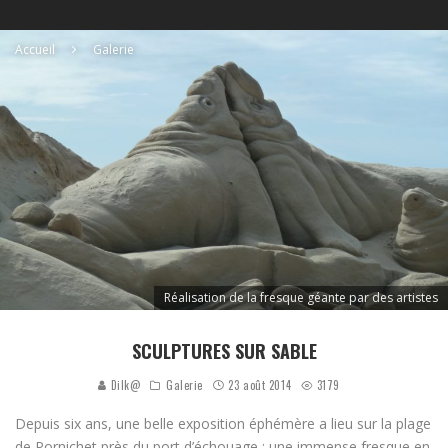
Accueil
Galerie
Réalisation de la fresque géante par des artistes
SCULPTURES SUR SABLE
Dilk@
Galerie
23 août 2014
3179
Depuis six ans, une belle exposition éphémère a lieu sur la plage
de Pornichet près du port d’échouage : une immense fresque en