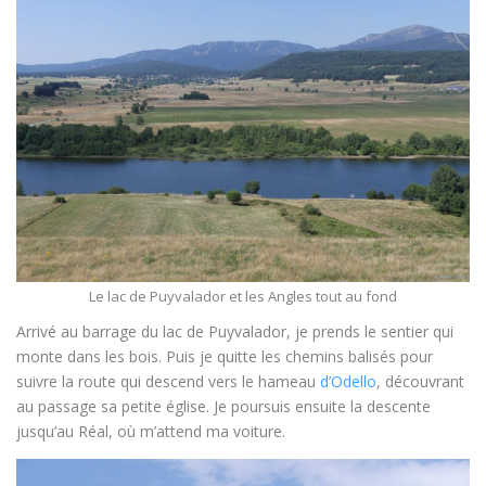
Le lac de Puyvalador et les Angles tout au fond
Arrivé au barrage du lac de Puyvalador, je prends le sentier qui
monte dans les bois. Puis je quitte les chemins balisés pour
suivre la route qui descend vers le hameau
d’Odello
, découvrant
au passage sa petite église. Je poursuis ensuite la descente
jusqu’au Réal, où m’attend ma voiture.