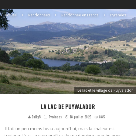
Accueil
Randonnées
Randonnée en France
Pyrénées
Le lac et le village de Puyvalador
LA LAC DE PUYVALADOR
Dilk@
Pyrénées
18 juillet 2025
885
Il fait un peu moins beau aujourd’hui, mais la chaleur est
toujours là, et je veux profiter de ma dernière journée pour