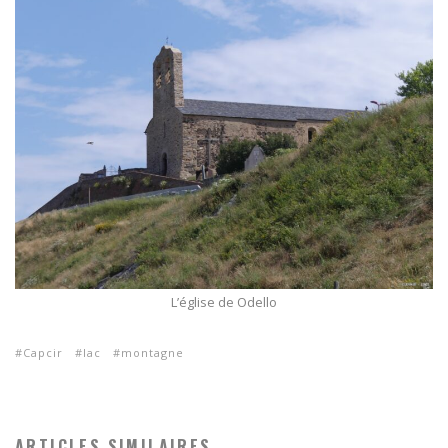
L’église de Odello
Capcir
lac
montagne
ARTICLES SIMILAIRES