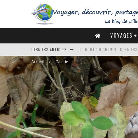
VOYAGES
DERNIERS ARTICLES
DE LA CÔTE SAUVAGE À LA BAIE 
Accueil
Galerie
DES MARAIS SALANTS DE GUÉRA
DU MONT SAINT-MICHEL À SAINT
LE BOUT DU CHEMIN : DERNIER