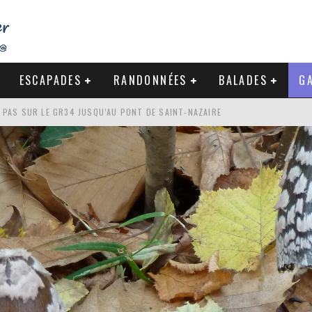
ESCAPADES
RANDONNÉES
BALADES
GA
DE LA BAULE
NDE À LA CÔTE SAUVAGE DU CROISIC
-NAZAIRE : PAS À PAS VERS MES RACINES
S PAS SUR LE GR34 JUSQU’AU PONT DE SAINT-NAZAIRE