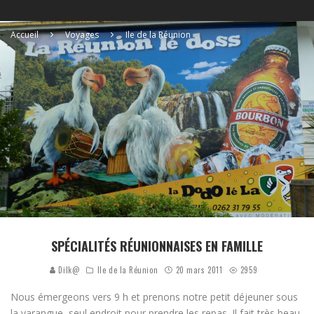
Accueil
Voyages
Ile de la Réunion
SPÉCIALITÉS RÉUNIONNAISES EN FAMILLE
Dilk@
Ile de la Réunion
20 mars 2011
2959
Nous émergeons vers 9 h et prenons notre petit déjeuner sous
la varangue, seul endroit pour prendre les repas. Il fait très beau