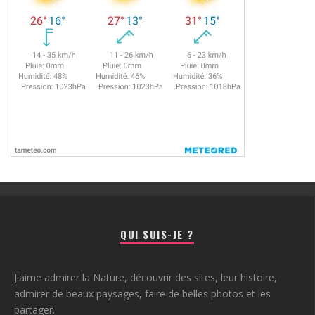
QUI SUIS-JE ?
J'aime admirer la Nature, découvrir des sites, leur histoire,
admirer de beaux paysages, faire de belles photos et les
partager.