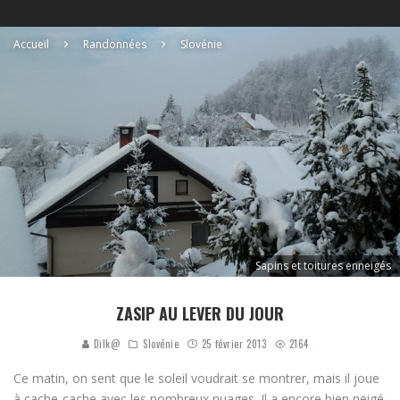
Accueil
Randonnées
Slovénie
Sapins et toitures enneigés
ZASIP AU LEVER DU JOUR
Dilk@
Slovénie
25 février 2013
2164
Ce matin, on sent que le soleil voudrait se montrer, mais il joue
à cache-cache avec les nombreux nuages. Il a encore bien neigé