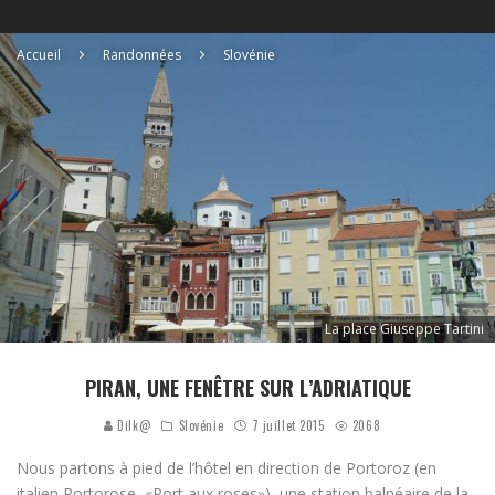
Accueil
Randonnées
Slovénie
La place Giuseppe Tartini
PIRAN, UNE FENÊTRE SUR L’ADRIATIQUE
Dilk@
Slovénie
7 juillet 2015
2068
Nous partons à pied de l’hôtel en direction de Portoroz (en
italien Portorose, «Port aux roses»), une station balnéaire de la