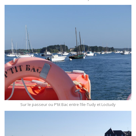
Sur le passeur ou P’tit Bac entre l’ïle-Tudy et Loctudy