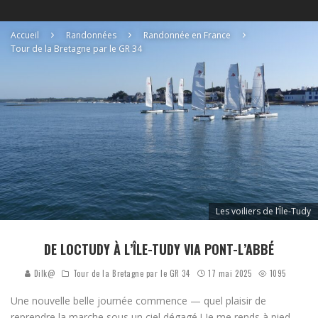
Accueil
Randonnées
Randonnée en France
Tour de la Bretagne par le GR 34
Les voiliers de l’Île-Tudy
DE LOCTUDY À L’ÎLE-TUDY VIA PONT-L’ABBÉ
Dilk@
Tour de la Bretagne par le GR 34
17 mai 2025
1095
Une nouvelle belle journée commence — quel plaisir de
reprendre la marche sous un ciel dégagé ! Je me rends à pied