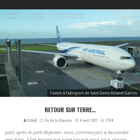
Accueil
Voyages
Ile de la Réunion
l'avion à l’aéroport de Saint-Denis Roland Garros
RETOUR SUR TERRE…
Dilk@
Ile de la Réunion
4 avril 2011
2784
Juste après le petit déjeuner, nous commençons à descendre
vers Paris. Il fait encore nuit noire lorsque nous nous posons