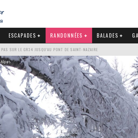
ESCAPADES
RANDONNÉES
BALADES
GA
S PAS SUR LE GR34 JUSQU’AU PONT DE SAINT-NAZAIRE
DE LA BAULE
Alpes
NDE À LA CÔTE SAUVAGE DU CROISIC
-NAZAIRE : PAS À PAS VERS MES RACINES