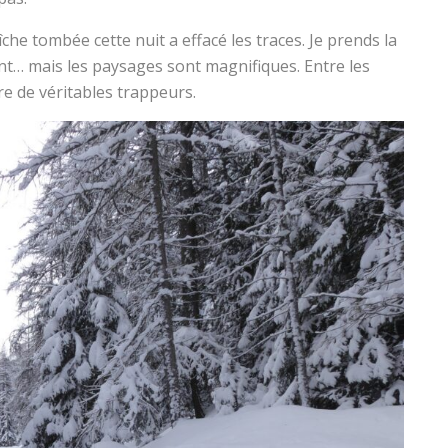
îche tombée cette nuit a effacé les traces. Je prends la
uisant… mais les paysages sont magnifiques. Entre les
re de véritables trappeurs.