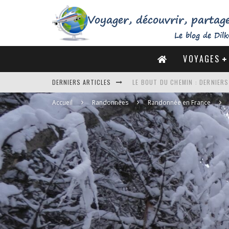
VOYAGES
LE BOUT DU CHEMIN : DERNIER
DERNIERS ARTICLES
DE LA CÔTE SAUVAGE À LA BAIE 
Accueil
Randonnées
Randonnée en France
DES MARAIS SALANTS DE GUÉRA
DU MONT SAINT-MICHEL À SAINT