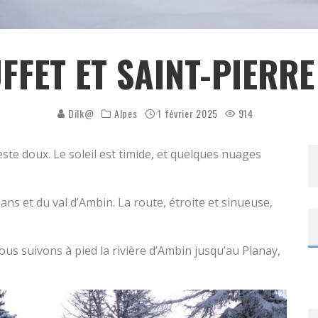
FFET ET SAINT-PIERR
Dilk@
Alpes
1 février 2025
914
 reste doux. Le soleil est timide, et quelques nuages
ns et du val d’Ambin. La route, étroite et sinueuse,
ous suivons à pied la rivière d’Ambin jusqu’au Planay,