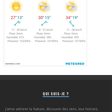
QUI SUIS-JE ?
J'aime admirer la Nature, découvrir des sites, leur histoire,