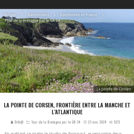
Accueil
Randonnées
Randonnée en France
Tour de la Bretagne par le GR 34
La pointe de Corsen
LA POINTE DE CORSEN, FRONTIÈRE ENTRE LA MANCHE ET
L’ATLANTIQUE
Dilk@
Tour de la Bretagne par le GR 34
23 mai 2024
5212
En quittant ce matin le studio de Porspaul, je rencontre deux