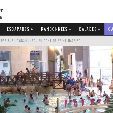
ESCAPADES
RANDONNÉES
BALADES
GA
S PAS SUR LE GR34 JUSQU’AU PONT DE SAINT-NAZAIRE
DE LA BAULE
NDE À LA CÔTE SAUVAGE DU CROISIC
-NAZAIRE : PAS À PAS VERS MES RACINES