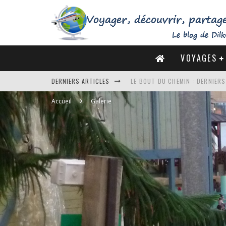
VOYAGES
LE BOUT DU CHEMIN : DERNIER
DERNIERS ARTICLES
DE LA CÔTE SAUVAGE À LA BAIE 
Accueil
Galerie
DES MARAIS SALANTS DE GUÉRA
DU MONT SAINT-MICHEL À SAINT