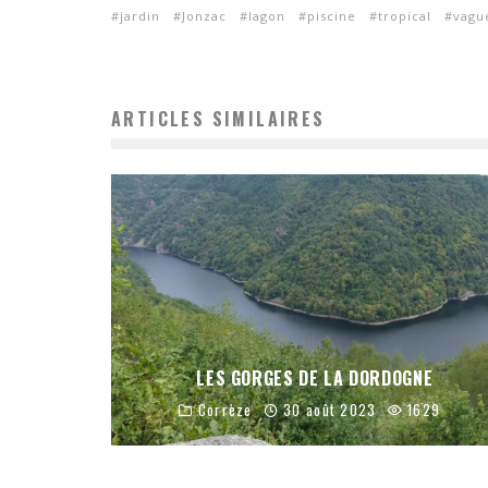
jardin
Jonzac
lagon
piscine
tropical
vagu
ARTICLES SIMILAIRES
LES GORGES DE LA DORDOGNE
Corrèze
30 août 2023
1629