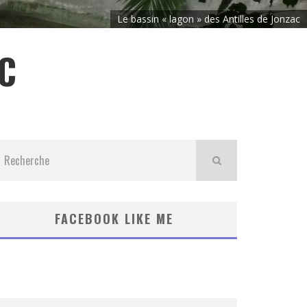
Le bassin « lagon » des Antilles de Jonzac
AC
FACEBOOK LIKE ME