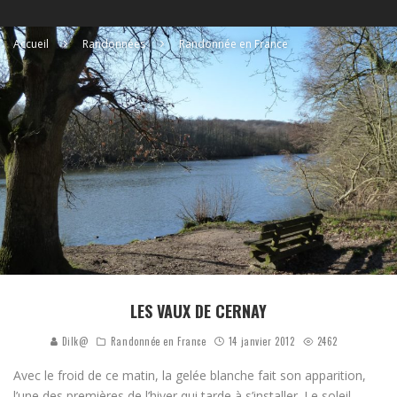
Accueil
Randonnées
Randonnée en France
LES VAUX DE CERNAY
Dilk@
Randonnée en France
14 janvier 2012
2462
Avec le froid de ce matin, la gelée blanche fait son apparition,
l’une des premières de l’hiver qui tarde à s’installer. Le soleil