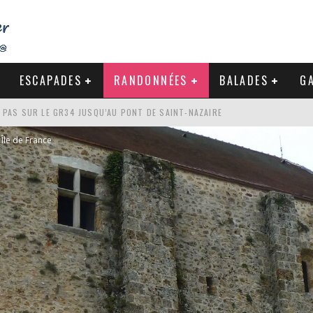
ESCAPADES
RANDONNÉES
BALADES
GA
S PAS SUR LE GR34 JUSQU’AU PONT DE SAINT-NAZAIRE
DE LA BAULE
Île de France
NDE À LA CÔTE SAUVAGE DU CROISIC
-NAZAIRE : PAS À PAS VERS MES RACINES