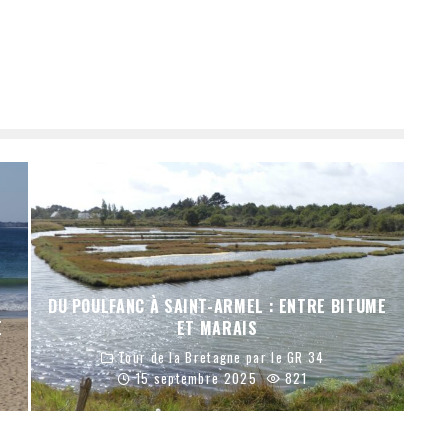
DU POULFANC À SAINT-ARMEL : ENTRE BITUME
E
ET MARAIS
Tour de la Bretagne par le GR 34
15 septembre 2025
821