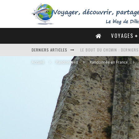
VOYAGES
LE BOUT DU CHEMIN : DERNIER
DERNIERS ARTICLES
DE LA CÔTE SAUVAGE À LA BAIE 
Accueil
Randonnées
Randonnée en France
DES MARAIS SALANTS DE GUÉRA
DU MONT SAINT-MICHEL À SAINT