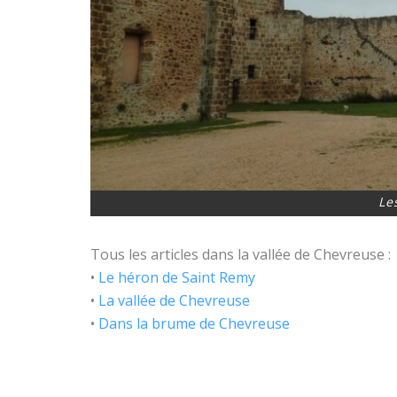
Le
Tous les articles dans la vallée de Chevreuse :
•
Le héron de Saint Remy
•
La vallée de Chevreuse
•
Dans la brume de Chevreuse