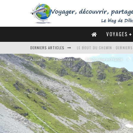
VOYAGES
LE BOUT DU CHEMIN : DERNIER
DERNIERS ARTICLES
DE LA CÔTE SAUVAGE À LA BAIE 
Accueil
Randonnées
Randonnée en France
DES MARAIS SALANTS DE GUÉRA
DU MONT SAINT-MICHEL À SAINT