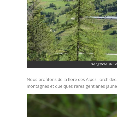
Bergerie au 
Nous profitons de la flore des Alpes : orchidées
montagnes et quelques rares gentianes jaune