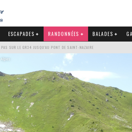
ESCAPADES
RANDONNÉES
BALADES
GA
S PAS SUR LE GR34 JUSQU’AU PONT DE SAINT-NAZAIRE
DE LA BAULE
Alpes
NDE À LA CÔTE SAUVAGE DU CROISIC
-NAZAIRE : PAS À PAS VERS MES RACINES