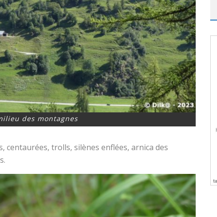
milieu des montagnes
, centaurées, trolls, silènes enflées, arnica des
s.