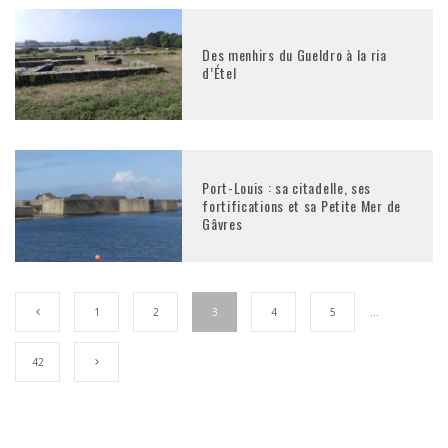
Des menhirs du Gueldro à la ria
d’Étel
Port-Louis : sa citadelle, ses
fortifications et sa Petite Mer de
Gâvres
1
2
3
4
5
…
42