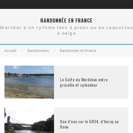
RANDONNÉE EN FRANCE
Marcher à un rythme lent à pieds ou en raquettes
à neige
Accueil
Randonnées
Randonnée en France
Le Golfe du Morbihan entre
grisaille et splendeur
Que d’eau sur le GR34, d’Auray au
Bono