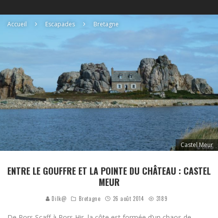
Accueil
Escapades
Bretagne
Castel Meur
ENTRE LE GOUFFRE ET LA POINTE DU CHÂTEAU : CASTEL
MEUR
Dilk@
Bretagne
26 août 2014
3189
De Pors Scaff à Pors Hir, la côte est formée d’un chaos de