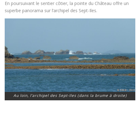
En poursuivant le sentier côtier, la pointe du Château offre un
superbe panorama sur l’archipel des Sept-Iles.
Au loin, l’archipel des Sept-Iles (dans la brume à droite)