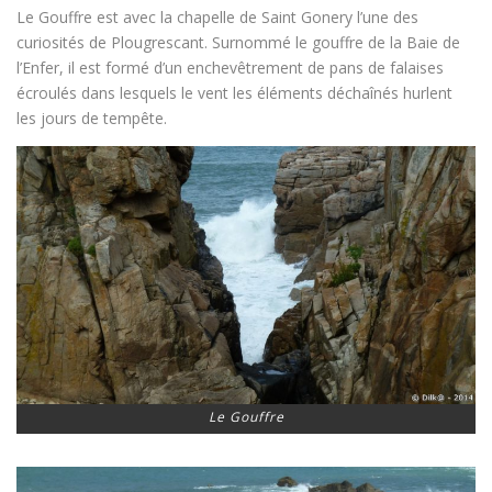
Le Gouffre est avec la chapelle de Saint Gonery l’une des
curiosités de Plougrescant. Surnommé le gouffre de la Baie de
l’Enfer, il est formé d’un enchevêtrement de pans de falaises
écroulés dans lesquels le vent les éléments déchaînés hurlent
les jours de tempête.
Le Gouffre