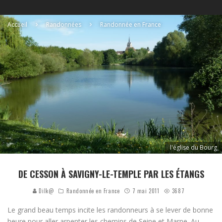
Accueil
Randonnées
Randonnée en France
l'église du Bourg
DE CESSON À SAVIGNY-LE-TEMPLE PAR LES ÉTANGS
Dilk@
Randonnée en France
7 mai 2011
3687
Le grand beau temps incite les randonneurs à se lever de bonne
heure pour aller arpenter les chemins de Seine et Marne. Au