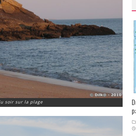
D
u soir sur la plage
p