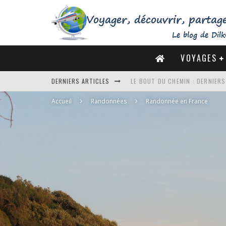
VOYAGES
LE BOUT DU CHEMIN : DERNIER
DERNIERS ARTICLES
DE LA CÔTE SAUVAGE À LA BAIE 
Accueil
Randonnées
Randonnée en France
DES MARAIS SALANTS DE GUÉRA
DU MONT SAINT-MICHEL À SAINT