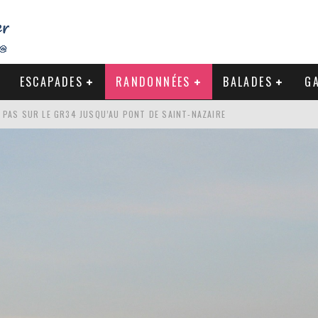
ESCAPADES
RANDONNÉES
BALADES
GA
S PAS SUR LE GR34 JUSQU’AU PONT DE SAINT-NAZAIRE
DE LA BAULE
NDE À LA CÔTE SAUVAGE DU CROISIC
-NAZAIRE : PAS À PAS VERS MES RACINES