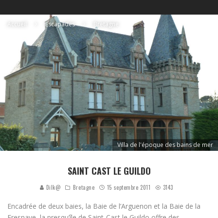
Accueil
Escapades
Bretagne
Villa de l'époque des bains de mer
SAINT CAST LE GUILDO
Dilk@
Bretagne
15 septembre 2011
3143
Encadrée de deux baies, la Baie de l’Arguenon et la Baie de la
Fresnaye, la presqu’île de Saint-Cast le Guildo offre des