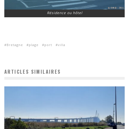
Résidence ou hôtel
Bretagne
plage
port
villa
ARTICLES SIMILAIRES