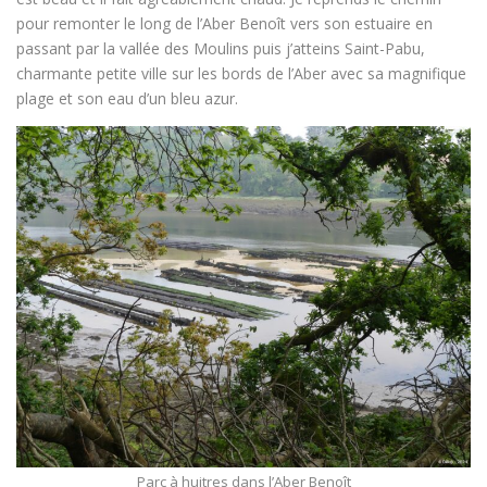
pour remonter le long de l’Aber Benoît vers son estuaire en
passant par la vallée des Moulins puis j’atteins Saint-Pabu,
charmante petite ville sur les bords de l’Aber avec sa magnifique
plage et son eau d’un bleu azur.
Parc à huitres dans l’Aber Benoît