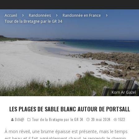
Accueil
Randonnées
Randonnée en France
Tour de la Bretagne par le GR 34
Korn Ar Gazel
LES PLAGES DE SABLE BLANC AUTOUR DE PORTSALL
Dilk@
Tour de la Bretagne par le GR 34
20 mai 2024
1522
À mon réveil, une brume épaisse est présente, mais le temps
est beau et il fait agréablement chaud. Je reprends le chemin