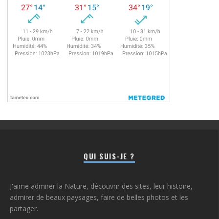
QUI SUIS-JE ?
J'aime admirer la Nature, découvrir des sites, leur histoire,
admirer de beaux paysages, faire de belles photos et les
partager.