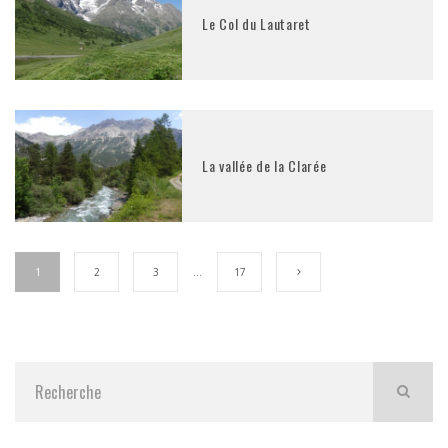
Le Col du Lautaret
La vallée de la Clarée
1
2
3
…
17