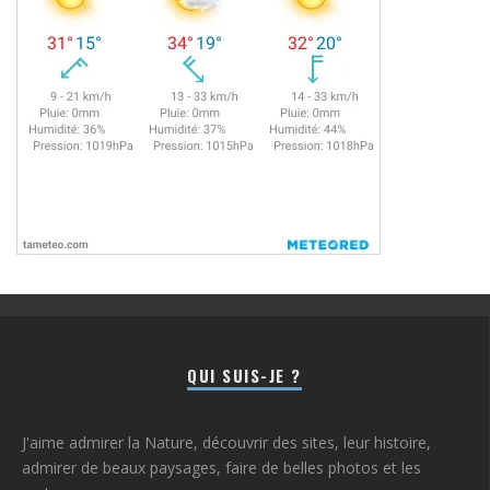
QUI SUIS-JE ?
J'aime admirer la Nature, découvrir des sites, leur histoire,
admirer de beaux paysages, faire de belles photos et les