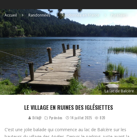
Accueil
Randonnées
Randonnée en France
Pyrénées
La lac de Balcère
LE VILLAGE EN RUINES DES IGLÉSIETTES
Dilk@
Pyrénées
14 juillet 2025
820
C’est une jolie balade qui commence au lac de Balcère sur les
hauteurs du village des Angles. Depuis le parking, juste avant la