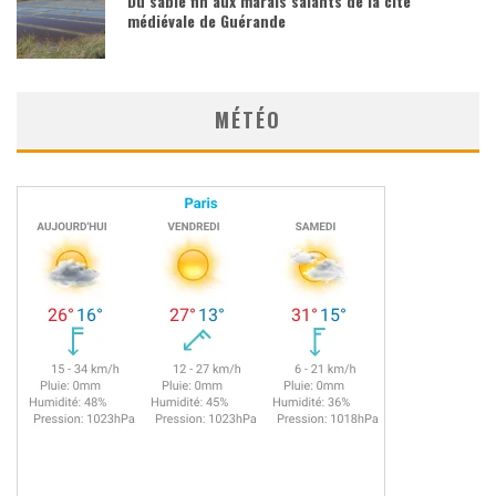
Du sable fin aux marais salants de la cité
médiévale de Guérande
MÉTÉO