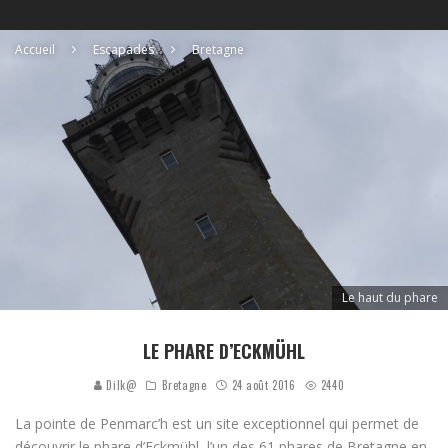
Accueil
Escapades
Bretagne
Le haut du phare
LE PHARE D’ECKMÜHL
Dilk@
Bretagne
24 août 2016
2440
La pointe de Penmarc’h est un site exceptionnel qui permet de
découvrir le phare d’Eckmühl, l’un des 61 phares de Bretagne en