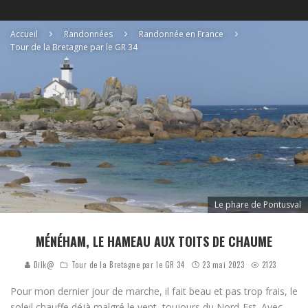
Accueil
Randonnées
Randonnée en France
Tour de la Bretagne par le GR 34
Le phare de Pontusval
MÉNÉHAM, LE HAMEAU AUX TOITS DE CHAUME
Dilk@
Tour de la Bretagne par le GR 34
23 mai 2023
2123
Pour mon dernier jour de marche, il fait beau et pas trop frais, le
soleil chauffe déjà malgré le vent, toujours du Nord-Est. Avec