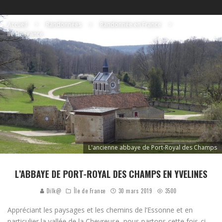
Accueil
Randonnées
Randonnée en France
Île de France
L'ancienne abbaye de Port-Royal des Champs
L’ABBAYE DE PORT-ROYAL DES CHAMPS EN YVELINES
Dilk@
Île de France
30 mars 2019
3500
Appréciant les paysages et les chemins de l’Essonne et en
particulier la vallée de la Chevreuse, nous partons cette fois-ci