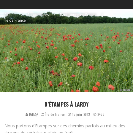
Accueil
Randonnées
Randonnée en France
Île de France
D’ÉTAMPES À LARDY
Dilk@
Île de France
15 juin 2013
2466
Nous partons d’Etampes sur des chemins parfois au milieu des
champs de céréales parfois en forêt.