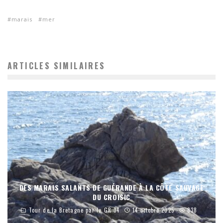
marais
mer
ARTICLES SIMILAIRES
DES MARAIS SALANTS DE GUÉRANDE À LA CÔTE SAUVAGE
DU CROISIC
Tour de la Bretagne par le GR 34
14 octobre 2025
838