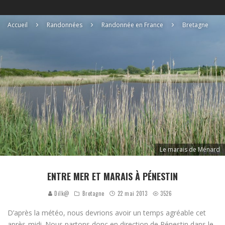
Accueil
Randonnées
Randonnée en France
Bretagne
Le marais de Ménard
ENTRE MER ET MARAIS À PÉNESTIN
Dilk@
Bretagne
22 mai 2013
3526
D’après la météo, nous devrions avoir un temps agréable cet
après-midi. Nous partons donc en direction de Pénestin dans le