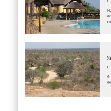
No
dé
co
S
Gr
dé