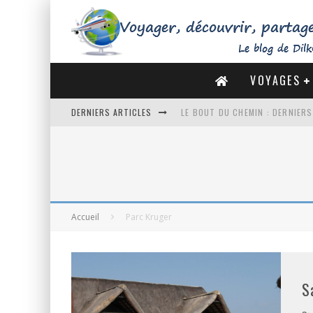
VOYAGES
DERNIERS ARTICLES
LE BOUT DU CHEMIN : DERNIER
DE LA CÔTE SAUVAGE À LA BAIE 
DES MARAIS SALANTS DE GUÉRA
DU MONT SAINT-MICHEL À SAINT
Accueil
Parc Kruger
S