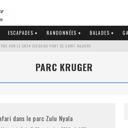
ESCAPADES
RANDONNÉES
BALADES
GA
S PAS SUR LE GR34 JUSQU’AU PONT DE SAINT-NAZAIRE
DE LA BAULE
PARC KRUGER
NDE À LA CÔTE SAUVAGE DU CROISIC
-NAZAIRE : PAS À PAS VERS MES RACINES
afari dans le parc Zulu Nyala