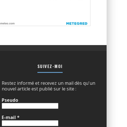
SUIVEZ-MOI
Restez informé et recevez un mail dès qu'un
nouvel article est publié sur le site :
Pseudo
E-mail
*