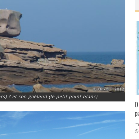
s) ? et son goéland (le petit point blanc)
D
p