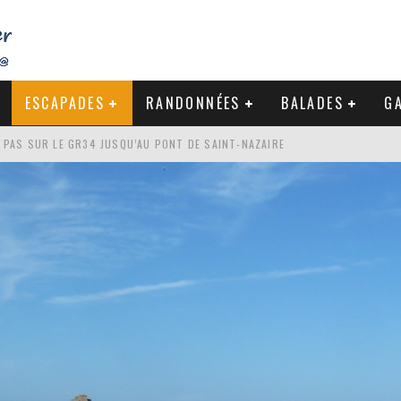
ESCAPADES
RANDONNÉES
BALADES
GA
DE LA BAULE
NDE À LA CÔTE SAUVAGE DU CROISIC
-NAZAIRE : PAS À PAS VERS MES RACINES
S PAS SUR LE GR34 JUSQU’AU PONT DE SAINT-NAZAIRE