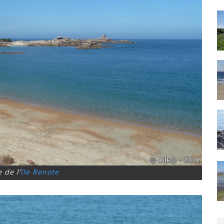
 de l’
île Renote