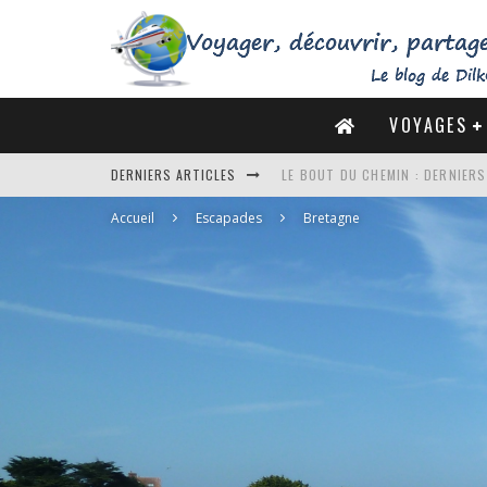
VOYAGES
DERNIERS ARTICLES
DE LA CÔTE SAUVAGE À LA BAIE 
Accueil
Escapades
DES MARAIS SALANTS DE GUÉRA
Bretagne
DU MONT SAINT-MICHEL À SAINT
LE BOUT DU CHEMIN : DERNIER