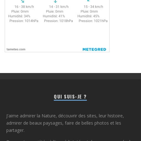
QUI SUIS-JE ?
J'aime admirer la Nature, découvrir des sites, leur histoire,
admirer de beaux paysages, faire de belles photos et les
partager.