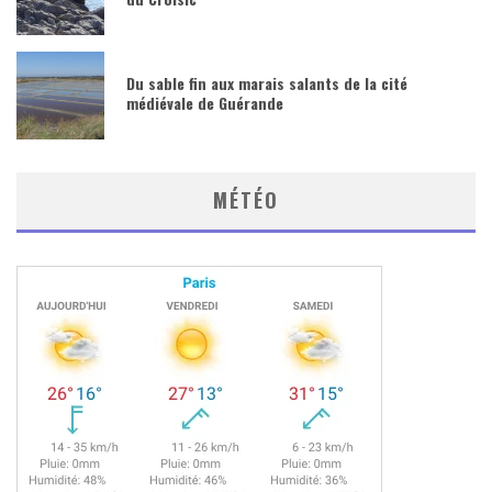
Du sable fin aux marais salants de la cité
médiévale de Guérande
MÉTÉO