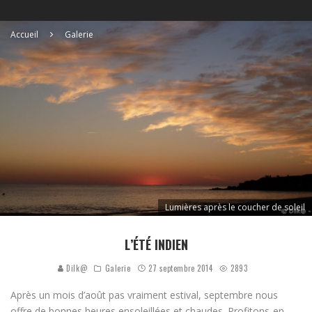
Accueil
Galerie
Lumières après le coucher de soleil
L’ÉTÉ INDIEN
Dilk@
Galerie
27 septembre 2014
2893
Après un mois d’août pas vraiment estival, septembre nous
offre de bonnes heures ensoleillées et chaudes. Profitons-en