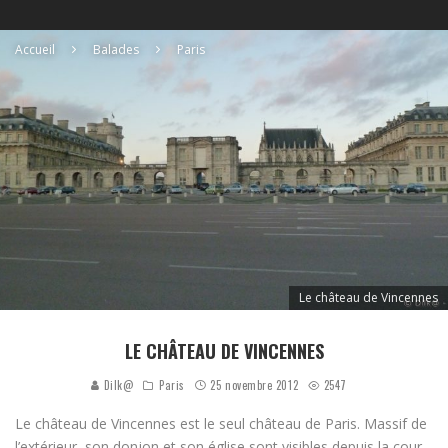
Accueil
Balades
Paris
Le château de Vincennes
LE CHÂTEAU DE VINCENNES
Dilk@
Paris
25 novembre 2012
2547
Le château de Vincennes est le seul château de Paris. Massif de
l’extérieur, son donjon et son église sont visibles depuis la cour